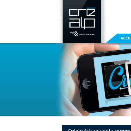
ACCU
Créalp fait rouler la comm