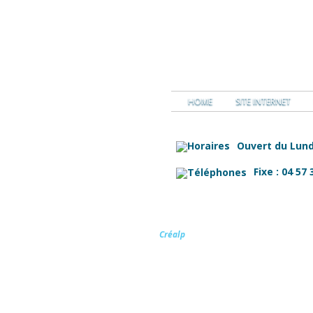
HOME
SITE INTERNET
Ouvert du Lund
Fixe : 04 57 
Créalp
- Création de sites internet à A
Macot La Plagne en Tarentaise (Savoie