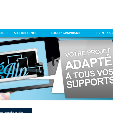
L'ÉQUIPE CRÉALP
Aller au contenu princip
EIL
SITE INTERNET
LOGO / GRAPHISME
PRINT / S
unication de