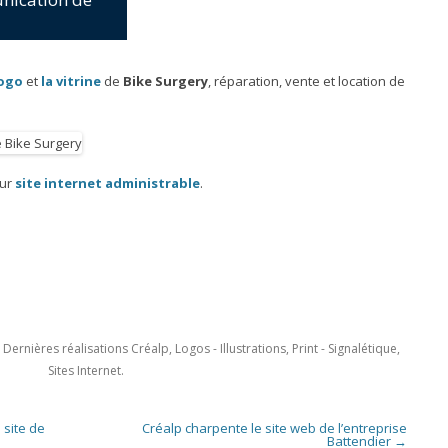
logo
et
la vitrine
de
Bike Surgery
, réparation, vente et location de
eur
site internet administrable
.
e
Dernières réalisations Créalp
,
Logos - Illustrations
,
Print - Signalétique
,
Sites Internet
.
 site de
Créalp charpente le site web de l’entreprise
Battendier
→