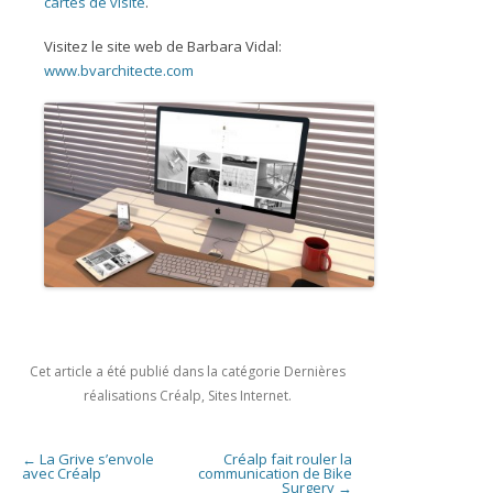
cartes de visite
.
Visitez le site web de Barbara Vidal:
www.bvarchitecte.com
Cet article a été publié dans la catégorie
Dernières
réalisations Créalp
,
Sites Internet
.
Navigation des articles
←
La Grive s’envole
Créalp fait rouler la
avec Créalp
communication de Bike
Surgery
→