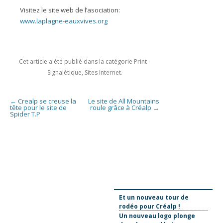
Visitez le site web de l’asociation:
www.laplagne-eauxvives.org
Cet article a été publié dans la catégorie
Print -
Signalétique
,
Sites Internet
.
Navigation des articles
←
Crealp se creuse la
Le site de All Mountains
tête pour le site de
roule grâce à Créalp
→
Spider T.P
Et un nouveau tour de
rodéo pour Créalp !
Un nouveau logo plonge