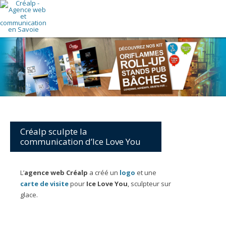
Créalp sculpte la
communication d’Ice Love You
L’
agence web Créalp
a créé un
logo
et une
carte de visite
pour
Ice Love You
, sculpteur sur
glace.