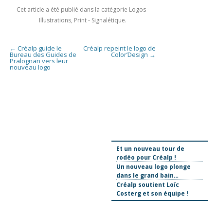
Cet article a été publié dans la catégorie
Logos -
Illustrations
,
Print - Signalétique
.
Navigation des articles
←
Créalp guide le
Créalp repeint le logo de
Bureau des Guides de
Color’Design
→
Pralognan vers leur
nouveau logo
Et un nouveau tour de
rodéo pour Créalp !
Un nouveau logo plonge
dans le grand bain…
Créalp soutient Loïc
Costerg et son équipe !