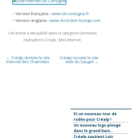
– Version française :
www.ski-consigne.fr
– Version anglaise :
www.ski-locker-lounge.com
Cet article a été publié dans la catégorie
Dernières
réalisations Créalp
,
Sites Internet
.
Navigation des articles
←
Créalp dorlote le site
Créalp revisite le site
internet des Chabottes
web du Sauget
→
Et un nouveau tour de
rodéo pour Créalp !
Un nouveau logo plonge
dans le grand bain…
Créalp soutient Loïc