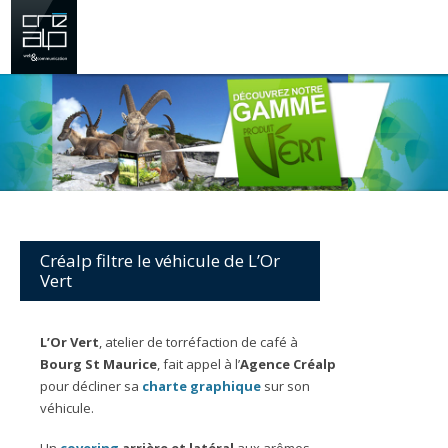
Créalp filtre le véhicule de L’Or
Vert
L’Or Vert
, atelier de torréfaction de café à
Bourg St Maurice
, fait appel à l’
Agence Créalp
pour décliner sa
charte graphique
sur son
véhicule.
Un
covering
arrière et latéral
aux arômes