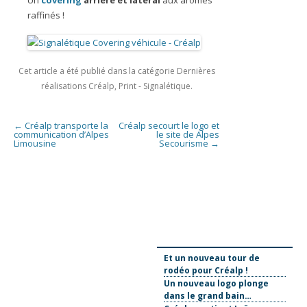
raffinés !
Cet article a été publié dans la catégorie
Dernières
réalisations Créalp
,
Print - Signalétique
.
Navigation des articles
←
Créalp transporte la
Créalp secourt le logo et
communication d’Alpes
le site de Alpes
Limousine
Secourisme
→
Et un nouveau tour de
rodéo pour Créalp !
Un nouveau logo plonge
dans le grand bain…