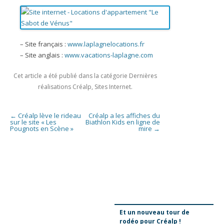
– Site français :
www.laplagnelocations.fr
– Site anglais :
www.vacations-laplagne.com
Cet article a été publié dans la catégorie
Dernières
réalisations Créalp
,
Sites Internet
.
Navigation des articles
←
Créalp lève le rideau
Créalp a les affiches du
sur le site « Les
Biathlon Kids en ligne de
Pougnots en Scène »
mire
→
Et un nouveau tour de
rodéo pour Créalp !