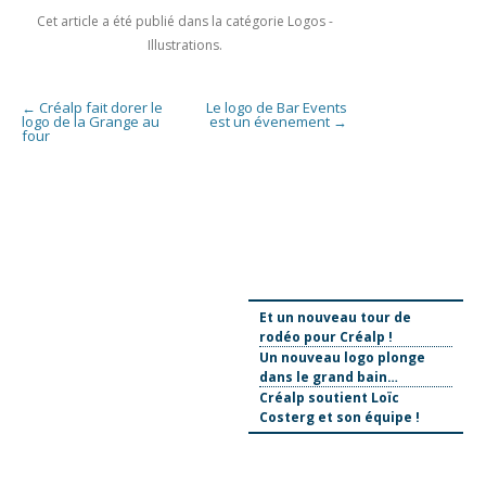
Cet article a été publié dans la catégorie
Logos -
Illustrations
.
Navigation des articles
←
Créalp fait dorer le
Le logo de Bar Events
logo de la Grange au
est un évenement
→
four
Et un nouveau tour de
rodéo pour Créalp !
Un nouveau logo plonge
dans le grand bain…
Créalp soutient Loïc
Costerg et son équipe !