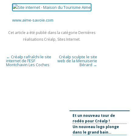
www.aime-savoie.com
Cet article a été publié dans la catégorie
Dernières
réalisations Créalp
,
Sites Internet
.
Navigation des articles
←
Créalp rafraîchi le site
Créalp sculpte le site
internet de l’ESF
web de la Menuiserie
Montchavin Les Coches
Bérard
→
Et un nouveau tour de
rodéo pour Créalp !
Un nouveau logo plonge
dans le grand bain…